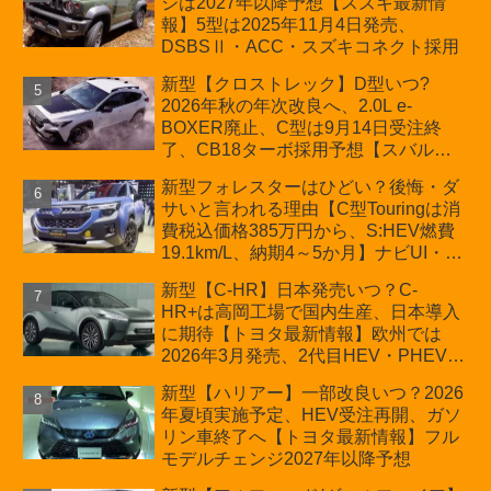
ジは2027年以降予想【スズキ最新情
車「ZC33S Final Edition」終了
報】5型は2025年11月4日発売、
DSBSⅡ・ACC・スズキコネクト採用
新型【クロストレック】D型いつ?
2026年秋の年次改良へ、2.0L e-
BOXER廃止、C型は9月14日受注終
了、CB18ターボ採用予想【スバル最
新情報】
新型フォレスターはひどい？後悔・ダ
サいと言われる理由【C型Touringは消
費税込価格385万円から、S:HEV燃費
19.1km/L、納期4～5か月】ナビUI・冬
用タイヤ・ウィルダネス日本発売は？
新型【C-HR】日本発売いつ？C-
カーオブザイヤーとJNCAP大賞受賞後
HR+は高岡工場で国内生産、日本導入
も残る注意点
に期待【トヨタ最新情報】欧州では
2026年3月発売、2代目HEV・PHEVは
日本未導入
新型【ハリアー】一部改良いつ？2026
年夏頃実施予定、HEV受注再開、ガソ
リン車終了へ【トヨタ最新情報】フル
モデルチェンジ2027年以降予想