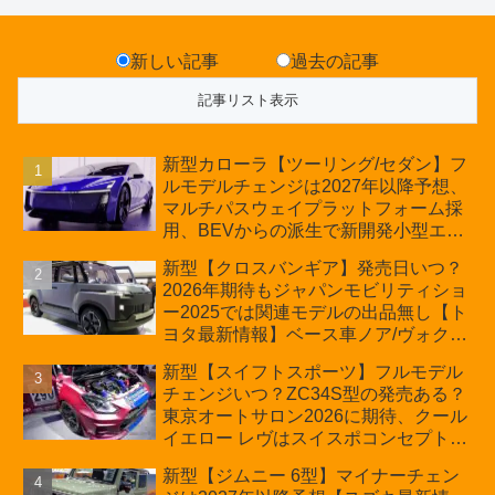
新しい記事
過去の記事
新型カローラ【ツーリング/セダン】フ
ルモデルチェンジは2027年以降予想、
マルチパスウェイプラットフォーム採
用、BEVからの派生で新開発小型エン
ジン搭載のHEV/PHEV、ギガキャスト
新型【クロスバンギア】発売日いつ？
の採用は無しか【トヨタ最新情報】60
2026年期待もジャパンモビリティショ
周年記念車発売
ー2025では関連モデルの出品無し【ト
ヨタ最新情報】ベース車ノア/ヴォクシ
ーの台湾生産開始に注目、「ギア」の
新型【スイフトスポーツ】フルモデル
ほか「コア」と「ツール」、デリカ
チェンジいつ？ZC34S型の発売ある？
D:5対抗のクロスオーバーSUVミニバ
東京オートサロン2026に期待、クール
ン
イエロー レヴはスイスポコンセプト
か？ハイブリッド化/重量増/価格アッ
新型【ジムニー 6型】マイナーチェン
プが争点【スズキ最新情報】特別仕様