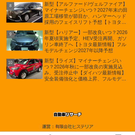
新型【アルファード/ヴェルファイア】
マイナーチェンジいつ？2027年末の田
原工場移管が節目か、ハンマーヘッド
採用のフェイスリフト予想【トヨタ最
新情報】2026年6月一部改良済み、消
新型【ハリアー】一部改良いつ？2026
費税込価格559万9000円から
年夏頃実施予定、HEV受注再開、ガソ
リン車終了へ【トヨタ最新情報】フル
モデルチェンジ2027年以降予想
新型【ライズ】マイナーチェンジい
つ？2026年秋に一部改良の実施見込
み、受注停止中【ダイハツ最新情報】
安全装備強化と価格上昇、フルモデル
チェンジ2028年以降予想
© 2010-2026 自動車リサーチ.