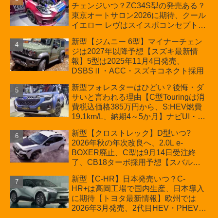
チェンジいつ？ZC34S型の発売ある？
D:5対抗のクロスオーバーSUVミニバ
東京オートサロン2026に期待、クール
ン
イエロー レヴはスイスポコンセプト
か？ハイブリッド化/重量増/価格アッ
新型【ジムニー 6型】マイナーチェン
プが争点【スズキ最新情報】特別仕様
ジは2027年以降予想【スズキ最新情
車「ZC33S Final Edition」終了
報】5型は2025年11月4日発売、
DSBSⅡ・ACC・スズキコネクト採用
新型フォレスターはひどい？後悔・ダ
サいと言われる理由【C型Touringは消
費税込価格385万円から、S:HEV燃費
19.1km/L、納期4～5か月】ナビUI・冬
用タイヤ・ウィルダネス日本発売は？
新型【クロストレック】D型いつ?
カーオブザイヤーとJNCAP大賞受賞後
2026年秋の年次改良へ、2.0L e-
も残る注意点
BOXER廃止、C型は9月14日受注終
了、CB18ターボ採用予想【スバル最
新情報】
新型【C-HR】日本発売いつ？C-
HR+は高岡工場で国内生産、日本導入
に期待【トヨタ最新情報】欧州では
2026年3月発売、2代目HEV・PHEVは
日本未導入