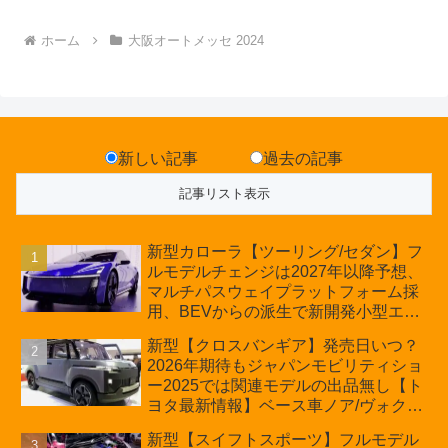
ホーム
大阪オートメッセ 2024
新しい記事
過去の記事
新型カローラ【ツーリング/セダン】フ
ルモデルチェンジは2027年以降予想、
マルチパスウェイプラットフォーム採
用、BEVからの派生で新開発小型エン
ジン搭載のHEV/PHEV、ギガキャスト
新型【クロスバンギア】発売日いつ？
の採用は無しか【トヨタ最新情報】60
2026年期待もジャパンモビリティショ
周年記念車発売
ー2025では関連モデルの出品無し【ト
ヨタ最新情報】ベース車ノア/ヴォクシ
ーの台湾生産開始に注目、「ギア」の
新型【スイフトスポーツ】フルモデル
ほか「コア」と「ツール」、デリカ