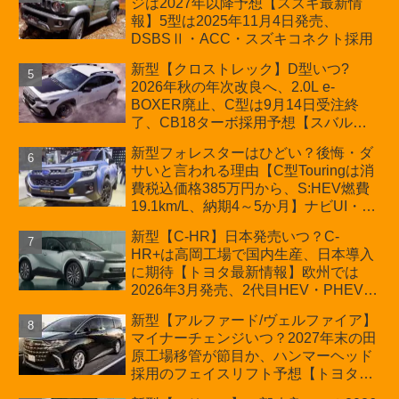
ジは2027年以降予想【スズキ最新情
車「ZC33S Final Edition」終了
報】5型は2025年11月4日発売、
DSBSⅡ・ACC・スズキコネクト採用
新型【クロストレック】D型いつ?
2026年秋の年次改良へ、2.0L e-
BOXER廃止、C型は9月14日受注終
了、CB18ターボ採用予想【スバル最
新情報】
新型フォレスターはひどい？後悔・ダ
サいと言われる理由【C型Touringは消
費税込価格385万円から、S:HEV燃費
19.1km/L、納期4～5か月】ナビUI・冬
用タイヤ・ウィルダネス日本発売は？
新型【C-HR】日本発売いつ？C-
カーオブザイヤーとJNCAP大賞受賞後
HR+は高岡工場で国内生産、日本導入
も残る注意点
に期待【トヨタ最新情報】欧州では
2026年3月発売、2代目HEV・PHEVは
日本未導入
新型【アルファード/ヴェルファイア】
マイナーチェンジいつ？2027年末の田
原工場移管が節目か、ハンマーヘッド
採用のフェイスリフト予想【トヨタ最
新情報】2026年6月一部改良済み、消