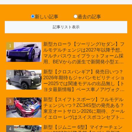
新しい記事
過去の記事
新型カローラ【ツーリング/セダン】フ
ルモデルチェンジは2027年以降予想、
マルチパスウェイプラットフォーム採
用、BEVからの派生で新開発小型エン
ジン搭載のHEV/PHEV、ギガキャスト
新型【クロスバンギア】発売日いつ？
の採用は無しか【トヨタ最新情報】60
2026年期待もジャパンモビリティショ
周年記念車発売
ー2025では関連モデルの出品無し【ト
ヨタ最新情報】ベース車ノア/ヴォクシ
ーの台湾生産開始に注目、「ギア」の
新型【スイフトスポーツ】フルモデル
ほか「コア」と「ツール」、デリカ
チェンジいつ？ZC34S型の発売ある？
D:5対抗のクロスオーバーSUVミニバ
東京オートサロン2026に期待、クール
ン
イエロー レヴはスイスポコンセプト
か？ハイブリッド化/重量増/価格アッ
新型【ジムニー 6型】マイナーチェン
プが争点【スズキ最新情報】特別仕様