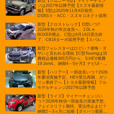
新型【ジムニー 6型】マイナーチェン
プが争点【スズキ最新情報】特別仕様
ジは2027年以降予想【スズキ最新情
車「ZC33S Final Edition」終了
報】5型は2025年11月4日発売、
DSBSⅡ・ACC・スズキコネクト採用
新型【クロストレック】D型いつ?
2026年秋の年次改良へ、2.0L e-
BOXER廃止、C型は9月14日受注終
了、CB18ターボ採用予想【スバル最
新情報】
新型フォレスターはひどい？後悔・ダ
サいと言われる理由【C型Touringは消
費税込価格385万円から、S:HEV燃費
19.1km/L、納期4～5か月】ナビUI・冬
用タイヤ・ウィルダネス日本発売は？
新型【ハリアー】一部改良いつ？2026
カーオブザイヤーとJNCAP大賞受賞後
年夏頃実施予定、HEV受注再開、ガソ
も残る注意点
リン車終了へ【トヨタ最新情報】フル
モデルチェンジ2027年以降予想
新型【ライズ】マイナーチェンジい
つ？2026年秋頃一部改良の実施予想、
フェイスリフト期待、受注停止まだ？
納期2～3ヵ月に短縮【ダイハツ最新情