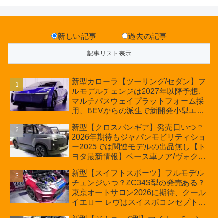
新しい記事
過去の記事
新型カローラ【ツーリング/セダン】フ
ルモデルチェンジは2027年以降予想、
マルチパスウェイプラットフォーム採
用、BEVからの派生で新開発小型エン
ジン搭載のHEV/PHEV、ギガキャスト
新型【クロスバンギア】発売日いつ？
の採用は無しか【トヨタ最新情報】60
2026年期待もジャパンモビリティショ
周年記念車発売
ー2025では関連モデルの出品無し【ト
ヨタ最新情報】ベース車ノア/ヴォクシ
ーの台湾生産開始に注目、「ギア」の
新型【スイフトスポーツ】フルモデル
ほか「コア」と「ツール」、デリカ
チェンジいつ？ZC34S型の発売ある？
D:5対抗のクロスオーバーSUVミニバ
東京オートサロン2026に期待、クール
ン
イエロー レヴはスイスポコンセプト
か？ハイブリッド化/重量増/価格アッ