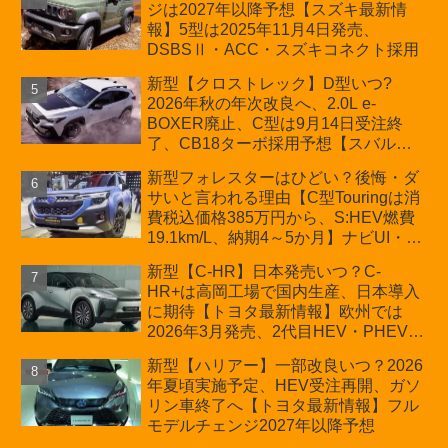
ジは2027年以降予想【スズキ最新情
車「ZC33S Final Edition」終了
報】5型は2025年11月4日発売、
DSBSⅡ・ACC・スズキコネクト採用
新型【クロストレック】D型いつ?
2026年秋の年次改良へ、2.0L e-
BOXER廃止、C型は9月14日受注終
了、CB18ターボ採用予想【スバル最
新情報】
新型フォレスターはひどい？後悔・ダ
サいと言われる理由【C型Touringは消
費税込価格385万円から、S:HEV燃費
19.1km/L、納期4～5か月】ナビUI・冬
用タイヤ・ウィルダネス日本発売は？
新型【C-HR】日本発売いつ？C-
カーオブザイヤーとJNCAP大賞受賞後
HR+は高岡工場で国内生産、日本導入
も残る注意点
に期待【トヨタ最新情報】欧州では
2026年3月発売、2代目HEV・PHEVは
日本未導入
新型【ハリアー】一部改良いつ？2026
年夏頃実施予定、HEV受注再開、ガソ
リン車終了へ【トヨタ最新情報】フル
モデルチェンジ2027年以降予想