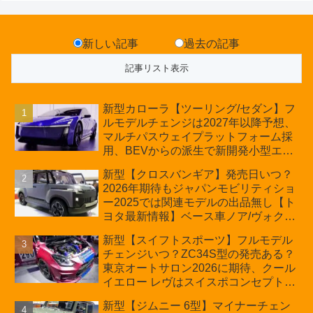
新しい記事
過去の記事
新型カローラ【ツーリング/セダン】フ
ルモデルチェンジは2027年以降予想、
マルチパスウェイプラットフォーム採
用、BEVからの派生で新開発小型エン
ジン搭載のHEV/PHEV、ギガキャスト
新型【クロスバンギア】発売日いつ？
の採用は無しか【トヨタ最新情報】60
2026年期待もジャパンモビリティショ
周年記念車発売
ー2025では関連モデルの出品無し【ト
ヨタ最新情報】ベース車ノア/ヴォクシ
ーの台湾生産開始に注目、「ギア」の
新型【スイフトスポーツ】フルモデル
ほか「コア」と「ツール」、デリカ
チェンジいつ？ZC34S型の発売ある？
D:5対抗のクロスオーバーSUVミニバ
東京オートサロン2026に期待、クール
ン
イエロー レヴはスイスポコンセプト
か？ハイブリッド化/重量増/価格アッ
新型【ジムニー 6型】マイナーチェン
プが争点【スズキ最新情報】特別仕様