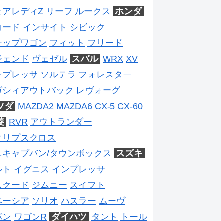
ェアレディZ
リーフ
ルークス
ホンダ
コード
インサイト
シビック
テップワゴン
フィット
フリード
ジェンド
ヴェゼル
スバル
WRX
XV
ンプレッサ
ソルテラ
フォレスター
ガシィアウトバック
レヴォーグ
ツダ
MAZDA2
MAZDA6
CX-5
CX-60
菱
RVR
アウトランダー
クリプスクロス
ニキャブバン/タウンボックス
スズキ
ルト
イグニス
インプレッサ
スクード
ジムニー
スイフト
ペーシア
ソリオ
ハスラー
ムーヴ
パン
ワゴンR
ダイハツ
タント
トール