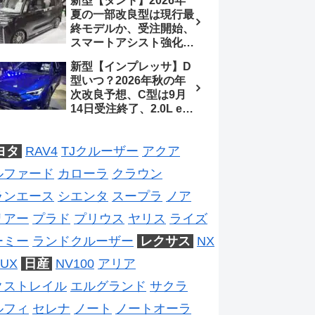
新型【タント】2026年
2026年5月6日マイナー
夏の一部改良型は現行最
チェンジ、価格 NOAH
終モデルか、受注開始、
326万1500円、VOXY
スマートアシスト強化と
375万1000円、特別仕様
値上げ想定、2027年頃
車 WxBと煌の追加に期
新型【インプレッサ】D
フルモデルチェンジ予想
待、S-Zに12.3インチメ
型いつ？2026年秋の年
【ダイハツ最新情報】
ーター
次改良予想、C型は9月
14日受注終了、2.0L e-
BOXER廃止、ストロン
グハイブリッド設定無し
ヨタ
RAV4
TJクルーザー
アクア
予想【スバル最新情報】
ルファード
カローラ
クラウン
ランエース
シエンタ
スープラ
ノア
リアー
プラド
プリウス
ヤリス
ライズ
ーミー
ランドクルーザー
レクサス
NX
UX
日産
NV100
アリア
クストレイル
エルグランド
サクラ
ルフィ
セレナ
ノート
ノートオーラ