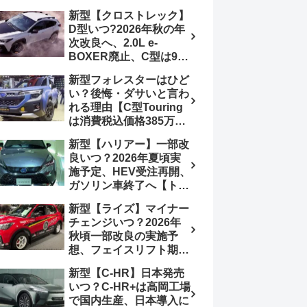
4日発売、DSBSⅡ・
報】特別仕様車
新型【クロストレック】
ACC・スズキコネクト
「ZC33S Final
D型いつ?2026年秋の年
採用
Edition」終了
次改良へ、2.0L e-
BOXER廃止、C型は9月
14日受注終了、CB18タ
新型フォレスターはひど
ーボ採用予想【スバル最
い？後悔・ダサいと言わ
新情報】
れる理由【C型Touring
は消費税込価格385万円
から、S:HEV燃費
新型【ハリアー】一部改
19.1km/L、納期4～5か
良いつ？2026年夏頃実
月】ナビUI・冬用タイ
施予定、HEV受注再開、
ヤ・ウィルダネス日本発
ガソリン車終了へ【トヨ
売は？カーオブザイヤー
タ最新情報】フルモデル
とJNCAP大賞受賞後も
新型【ライズ】マイナー
チェンジ2027年以降予
残る注意点
チェンジいつ？2026年
想
秋頃一部改良の実施予
想、フェイスリフト期
待、受注停止まだ？納期
新型【C-HR】日本発売
2～3ヵ月に短縮【ダイハ
いつ？C-HR+は高岡工場
ツ最新情報】前回改良は
で国内生産、日本導入に
2024年11月5日、価格