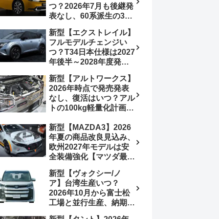
つ？2026年7月も後継発
行e:HEV RS 消費税込
表なし、60系派生の3列
4,659,600円で先行導入
シートが2027年以降に
新型【エクストレイル】
発売される可能性は【ト
フルモデルチェンジい
ヨタ最新情報デザイン予
つ？T34日本仕様は2027
想画像】スライドドア装
年後半～2028年度発売
備の要望も
予想【日産最新情報】北
新型【アルトワークス】
米ローグe-POWERは
2026年時点で発売発表
2026年後半投入へ
なし、復活はいつ？アル
トの100kg軽量化計画は
継続中、現在80kgに目
新型【MAZDA3】2026
処、5MTターボとアルト
年夏の商品改良見込み、
スピリットに期待【スズ
欧州2027年モデルは安
キ最新情報】
全装備強化【マツダ最新
情報】フルモデルチェン
新型【ヴォクシー/ノ
ジは2028年以降予想
ア】台湾生産いつ？
2026年10月から富士松
工場と並行生産、納期短
縮へ【トヨタ最新情報】