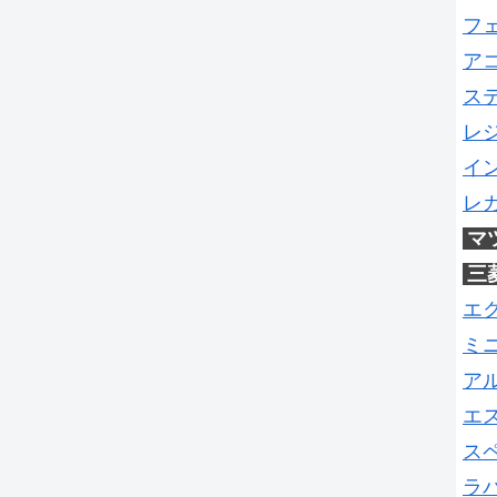
フ
ア
ス
レ
イ
レ
マ
三
エ
ミ
ア
エ
ス
ラ