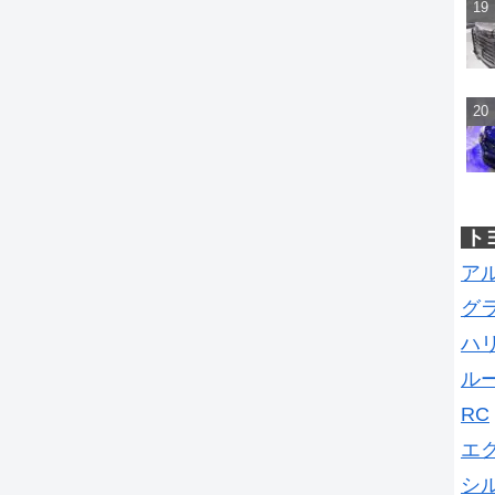
ト
ア
グ
ハ
ル
RC
エ
シ