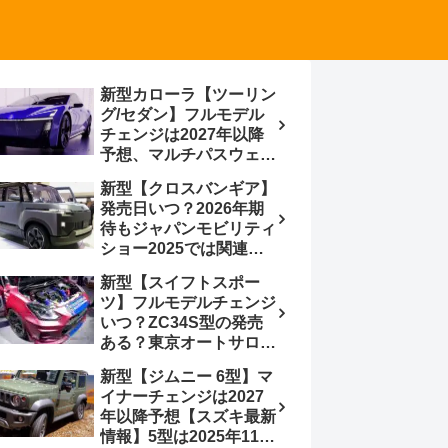
新型カローラ【ツーリン
グ/セダン】フルモデル
チェンジは2027年以降
予想、マルチパスウェイ
プラットフォーム採用、
新型【クロスバンギア】
BEVからの派生で新開発
発売日いつ？2026年期
小型エンジン搭載の
待もジャパンモビリティ
HEV/PHEV、ギガキャ
ショー2025では関連モ
ストの採用は無しか【ト
デルの出品無し【トヨタ
ヨタ最新情報】60周年記
新型【スイフトスポー
最新情報】ベース車ノ
念車発売
ツ】フルモデルチェンジ
ア/ヴォクシーの台湾生
いつ？ZC34S型の発売
産開始に注目、「ギア」
ある？東京オートサロン
のほか「コア」と「ツー
2026に期待、クールイ
ル」、デリカD:5対抗の
新型【ジムニー 6型】マ
エロー レヴはスイスポ
クロスオーバーSUVミニ
イナーチェンジは2027
コンセプトか？ハイブリ
バン
年以降予想【スズキ最新
ッド化/重量増/価格アッ
情報】5型は2025年11月
プが争点【スズキ最新情