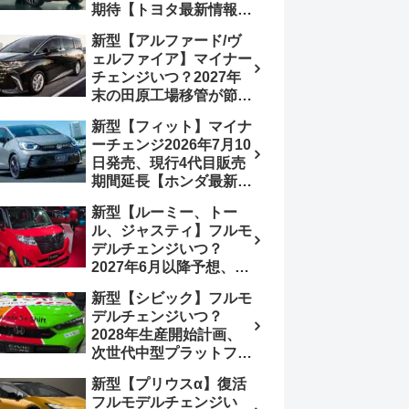
期待【トヨタ最新情報】
180.07～244.2万円、値
欧州では2026年3月発
上げ約8～10万円、法規
新型【アルファード/ヴ
売、2代目HEV・PHEV
対応、ハイブリッド
ェルファイア】マイナー
は日本未導入
4WD追加まだ、フルモ
チェンジいつ？2027年
デルチェンジはトヨタが
末の田原工場移管が節目
介入か
か、ハンマーヘッド採用
新型【フィット】マイナ
のフェイスリフト予想
ーチェンジ2026年7月10
【トヨタ最新情報】
日発売、現行4代目販売
2026年6月一部改良済
期間延長【ホンダ最新情
み、消費税込価格559万
報】次期フィット5発表
9000円から
新型【ルーミー、トー
いつ？フルモデルチェン
ル、ジャスティ】フルモ
ジは2029年頃まで遅れ
デルチェンジいつ？
る予想
2027年6月以降予想、ビ
ッグマイナーチェンジも
新型【シビック】フルモ
う無い？【トヨタ最新情
デルチェンジいつ？
報】1.2Lハイブリッド追
2028年生産開始計画、
加は次期型に期待
次世代中型プラットフォ
ーム採用、2.0L e:HEV
新型【プリウスα】復活
搭載予想【ホンダ最新情
フルモデルチェンジい
報】Honda S+ Shiftは現